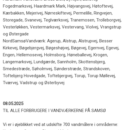
Fogedmarksvej, Haardmark Mark, Højvangsvej, Høtoftevej,
Kærbakken, Mejerivej, Nørreskiftevej, Permelille, Ringvejen,
Storegade, Svanevej, Teglværksvej, Tranemosen, Trolleborgvej,
Vesterløkken, Vestermarksvej, Vestervang, Violvej, Vrangstrup
og Østergade
NordSamsøVandværk: Agerup, Alstrup, Alstrupvej, Besser
Kirkevej, Bøgebjergvej, Bøgeshøjvej, Bøgevej, Egernvej, Egevej,
Engen, Hellemosevej, Holmsborg, Høneballevej, Krogen,
Langemarksvej, Lundgærde, Sannholm, Skottensbjerg,
Smedestræde, Søholmvej, Sønderstræde, Strandskoven,
Toftebjerg Hovedgade, Toftebjergvej, Torup, Torup Møllevej,
Tværvej, Vadstrup og Østerbyvej
08.05.2025
TIL ALLE FORBRUGERE I VANDVÆRKERNE PÅ SAMSØ
Vi er i øjeblikket ved at udskifte 700 vandmålere i områderne: