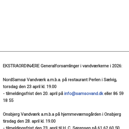
EKSTRAORDINÆRE Generalforsamlinger i vandværkerne i 2026:
NordSamsø Vandværk a.m.b.a. på restaurant Perlen i Sælvig,
torsdag den 23 april kl. 19.00
- tilmeldingsfrist den 20. april på
info@samsovand.dk
eller
86 59
18 55
Onsbjerg Vandværk a.m.b.a på hjemmeværnsgården i Onsbjerg
tirsdag den 28. april kl. 19.00
- tilmeldingsfrist den 23. april til H. C. Sørensen på 61 62 60 50