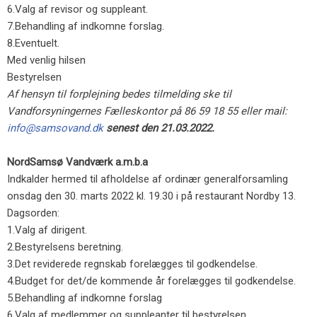
6.​Valg af revisor og suppleant.
7.​Behandling af indkomne forslag.
8.​Eventuelt.
Med venlig hilsen
Bestyrelsen
Af hensyn til forplejning bedes tilmelding ske til
Vandforsyningernes Fælleskontor på 86 59 18 55 eller mail:
info@samsovand.dk
senest den 21.03.2022.
NordSamsø Vandværk a.m.b.a
Indkalder hermed til afholdelse af ordinær generalforsamling
onsdag den 30. marts 2022 kl. 19.30 i på restaurant Nordby 13.
Dagsorden:
1.​Valg af dirigent.
2.​Bestyrelsens beretning.
3.​Det reviderede regnskab forelægges til godkendelse.
4.​Budget for det/de kommende år forelægges til godkendelse.
5.​Behandling af indkomne forslag
6.​Valg af medlemmer og suppleanter til bestyrelsen.