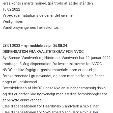
jeres konto i marts måned. (på trods af at der står den
10.02.2022)
Vi beklager naturligvis de gener det giver jer.
Venlig hilsen
Vandforsyningernes fælleskontor.
28.01.2022 - ny meddelelse pr. 26.08.24
DISPENSATION FRA KVALITETSKRAV FOR NVOC
SydSamsø Vandværk og Hårdmark Vandværk har 20. januar 2022
modtaget 3-årig dispensation fra kvalitetskravene for NVOC.
NVOC er ikke flygtigt organisk materiale, som er naturligt
forekommende i grundvandet, og som man derfor altid finder
noget af i drikkevand.
Overskridelsen af NVOC udgør ikke en sundhedsmæssig risiko,
og det er derfor ikke nødvendigt med særlige forholdsregler for
at benytte drikkevandet.
Læs dispensationen for Haardmark Vandværk a.m.b.a.
her.
Læs dispensationen for SydSamsø Vandværk a.m.b.a.
her.