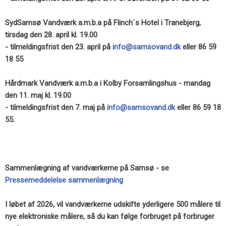
SydSamsø Vandværk a.m.b.a på Flinch´s Hotel i Tranebjerg,
tirsdag den 28. april kl. 19.00
- tilmeldingsfrist den 23. april på
info@samsovand.dk
eller
86 59
18 55
Hårdmark Vandværk a.m.b.a i Kolby Forsamlingshus - mandag
den 11. maj kl. 19.00
- tilmeldingsfrist den 7. maj på
info@samsovand.dk
eller 86 59 18
55.
Sammenlægning af vandværkerne på Samsø - se
Pressemeddelelse sammenlægning
I løbet af 2026, vil vandværkerne udskifte yderligere 500 målere til
nye elektroniske målere, så du kan følge forbruget på forbruger