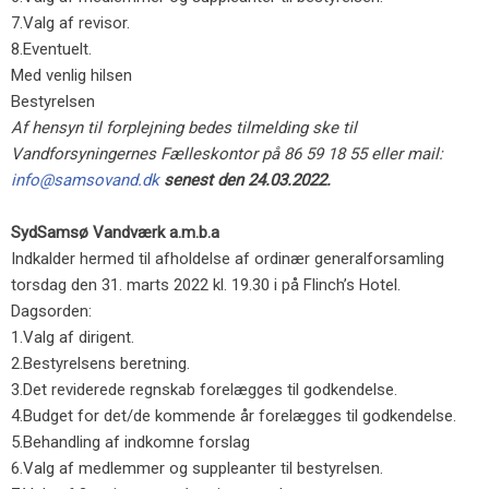
7.​Valg af revisor.
8.​Eventuelt.
Med venlig hilsen
Bestyrelsen
Af hensyn til forplejning bedes tilmelding ske til
Vandforsyningernes Fælleskontor på 86 59 18 55 eller mail:
info@samsovand.dk
senest den 24.03.2022.
SydSamsø Vandværk a.m.b.a
Indkalder hermed til afholdelse af ordinær generalforsamling
torsdag den 31. marts 2022 kl. 19.30 i på Flinch’s Hotel.
Dagsorden:
1.​Valg af dirigent.
2.​Bestyrelsens beretning.
3.​Det reviderede regnskab forelægges til godkendelse.
4.​Budget for det/de kommende år forelægges til godkendelse.
5.​Behandling af indkomne forslag
6.​Valg af medlemmer og suppleanter til bestyrelsen.