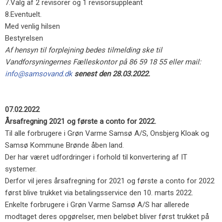
7.​Valg af 2 revisorer og 1 revisorsuppleant
8.​Eventuelt.
Med venlig hilsen
Bestyrelsen
Af hensyn til forplejning bedes tilmelding ske til
Vandforsyningernes Fælleskontor på 86 59 18 55 eller mail:
info@samsovand.dk
senest den 28.03.2022.
07.02.2022
Årsafregning 2021 og første a conto for 2022.
Til alle forbrugere i Grøn Varme Samsø A/S, Onsbjerg Kloak og
Samsø Kommune Brønde åben land.
​Der har været udfordringer i forhold til konvertering af IT
systemer.
Derfor vil jeres årsafregning for 2021 og første a conto for 2022
først blive trukket via betalingsservice den 10. marts 2022.
Enkelte forbrugere i Grøn Varme Samsø A/S har allerede
modtaget deres opgørelser, men beløbet bliver først trukket på