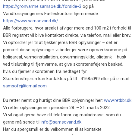
https://gronvarme.samsoe.dk/forside-3
og på
Vandforsyningernes Fælleskontors hjemmeside:
https://www.samsovand.dk/
Alle forbrugere, hvor arealet afviger mere end 100 m2 i forhold til
BBR registret vil blive kontaktet direkte, via telefon, mail eller brev.
Vi opfordrer jer til at tjekker jeres BBR oplysninger – det er
primært disse oplysninger vi beder jer være opmærksomme på:
boligareal, varmeinstallation, opvarmningskilde, olietank – husk
ved tilslutning til fjernvarme, at give skorstensfejeren besked,
hvis du fjerner skorstenen fra nedtaget fyr.
Skorstensfejeren kan kontaktes på tlf.: 41685099 eller på e-mail:
samsofej@gmail.com
Du retter nemt og hurtigt dine BBR oplysninger her:
www.retbbr.dk
Vi retter oplysningerne i perioden 28. – 31. marts 2022.
Vi vil også gerne have dit telefonnr. og mailadresse, som du
gerne må sende til
info@samsovand.dk
Har du spørgsmål er du velkommen til at kontakte