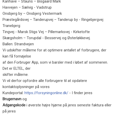
Kanhave – Stauns – Bisgaard Mark
Havvejen – Sælvig - Vadstrup
Onsbjerg by – Onsbjerg Vestermark
Præstegårdsvej – Tanderupvej – Tanderup by - Ringebjergvej
Tranebjerg:
Tingvej - Marsk Stigs Vej – Pillemarksvej - Kirketofte
Skægsholm – Torupdal - Besservej og Østerløkkevej.
Ballen: Strandvejen
Vi udskifter målerne for at optimere antallet af forbrugere, der
kan få fornøjelse
af den Forbruger App, som vi barsler med i løbet af sommeren.
Det er ELTEL, der
skifter målerne.
Vi vil derfor opfordre alle forbrugere til at opdatere
kontaktoplysninger på vores
Kundeportal:
https://forsyningonline.dk/
- I finder jeres
Brugernavn
og
Adgangskode
i øverste højre hjørne på jeres seneste faktura eller
på jeres