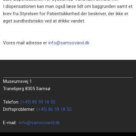
I dispensationen kan man også læse lidt om baggrunden samt et
brev fra Styrelsen for Patientsikkerhed der beskriver, der ikke er
øget sundhedsrisiko ved at drikke vandet.
Vores mail adresse er
info@samsovand.dk
​Museumsvej 1
Tranebjerg 8305 Samsø
Telefon:
(+45) 86 59 18 55
Driftsproblemer:
(+45) 86 59 18 55
E-mail:
info@samsovand.dk